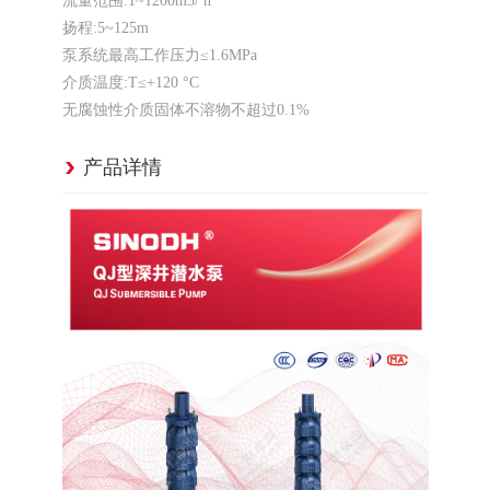
流量范围:1~1200m3/ h
扬程:5~125m
泵系统最高工作压力≤1.6MPa
介质温度:T≤+120 °C
无腐蚀性介质固体不溶物不超过0.1%
产品详情