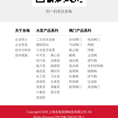
扫一扫关注东海
关于东海
水泵产品系列
阀门产品系列
企业简介
二次供水设备
自控阀门
电动阀门
企业资质
预制泵站
气动阀门
闸阀
技术与研发
污水提升装置
截止阀
球阀
宣传视频
中开泵
离心泵
蝶阀
止回阀
排污泵
自吸泵
减压阀
调节阀
磁力泵
隔膜泵
疏水阀
水利控制阀
轴流泵
螺杆泵
旋塞阀
隔膜阀
化工泵
卫生泵
柱塞阀
排气阀
多级泵
往复泵
料浆阀
过滤器
渣浆泵
屏蔽泵
船用阀门
其他阀门
计量泵
真空泵
其他泵
Copyright©2020 上海东海泵阀制造有限公司 All
Rights Reserved
沪ICP备17007472号-1