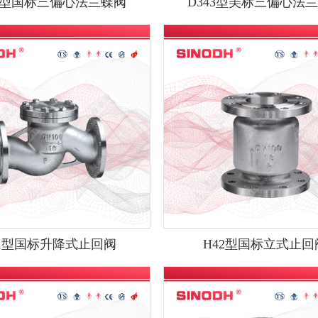
43型国标三偏心法兰蝶阀
D343型美标三偏心法
41型国标升降式止回阀
H42型国标立式止回