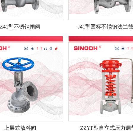
Z41型不锈钢闸阀
J41型国标不锈钢法兰
上展式放料阀
ZZYP型自立式压力调