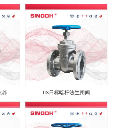
火器
JIS日标暗杆法兰闸阀