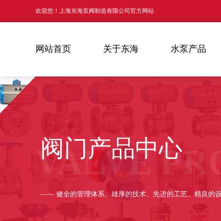
欢迎您！上海东海泵阀制造有限公司官方网站
网站首页
关于东海
水泵产品
阀门产品中心
VALVE PR
—— 健全的管理体系、雄厚的技术、先进的工艺、精良的