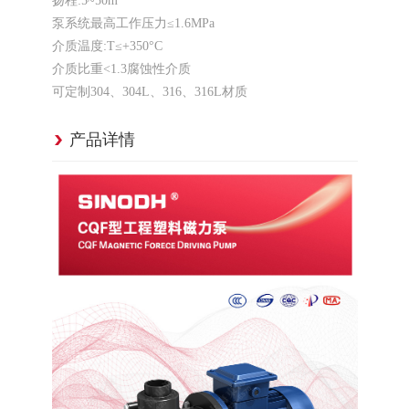
扬程:5~50m
泵系统最高工作压力≤1.6MPa
介质温度:T≤+350°C
介质比重<1.3腐蚀性介质
可定制304、304L、316、316L材质
产品详情