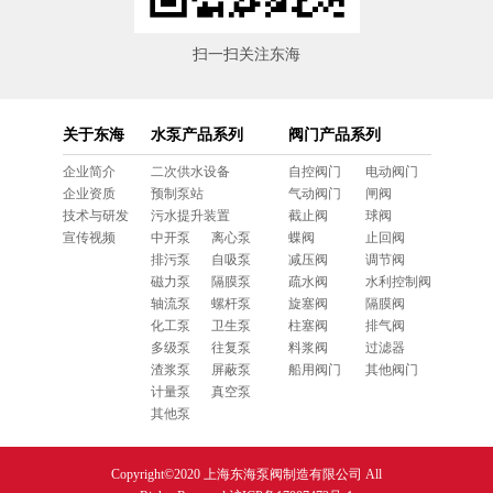
扫一扫关注东海
关于东海
水泵产品系列
阀门产品系列
企业简介
二次供水设备
自控阀门
电动阀门
企业资质
预制泵站
气动阀门
闸阀
技术与研发
污水提升装置
截止阀
球阀
宣传视频
中开泵
离心泵
蝶阀
止回阀
排污泵
自吸泵
减压阀
调节阀
磁力泵
隔膜泵
疏水阀
水利控制阀
轴流泵
螺杆泵
旋塞阀
隔膜阀
化工泵
卫生泵
柱塞阀
排气阀
多级泵
往复泵
料浆阀
过滤器
渣浆泵
屏蔽泵
船用阀门
其他阀门
计量泵
真空泵
其他泵
Copyright©2020 上海东海泵阀制造有限公司 All