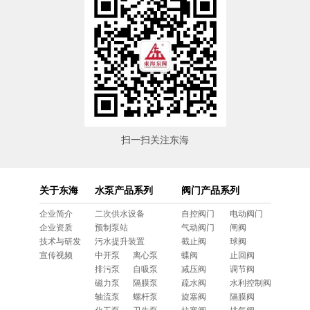
扫一扫关注东海
关于东海
水泵产品系列
阀门产品系列
企业简介
二次供水设备
自控阀门
电动阀门
企业资质
预制泵站
气动阀门
闸阀
技术与研发
污水提升装置
截止阀
球阀
宣传视频
中开泵
离心泵
蝶阀
止回阀
排污泵
自吸泵
减压阀
调节阀
磁力泵
隔膜泵
疏水阀
水利控制阀
轴流泵
螺杆泵
旋塞阀
隔膜阀