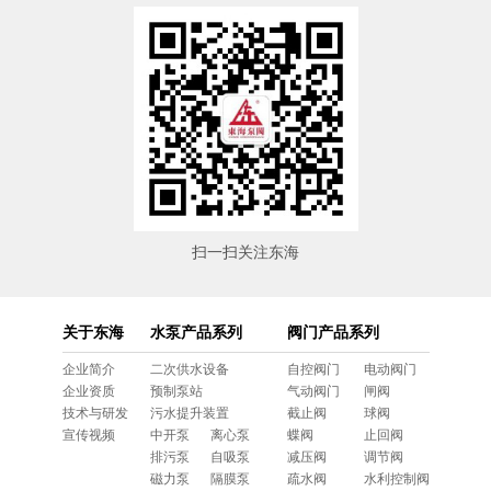
扫一扫关注东海
关于东海
水泵产品系列
阀门产品系列
企业简介
二次供水设备
自控阀门
电动阀门
企业资质
预制泵站
气动阀门
闸阀
技术与研发
污水提升装置
截止阀
球阀
宣传视频
中开泵
离心泵
蝶阀
止回阀
排污泵
自吸泵
减压阀
调节阀
磁力泵
隔膜泵
疏水阀
水利控制阀