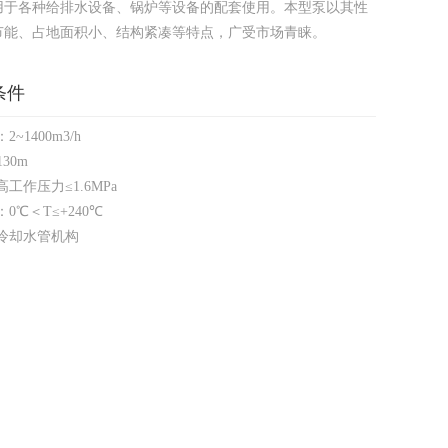
用于各种给排水设备、锅炉等设备的配套使用。本型泵以其性
节能、占地面积小、结构紧凑等特点，广受市场青睐。
条件
~1400m3/h
30m
工作压力≤1.6MPa
0℃＜T≤+240℃
冷却水管机构