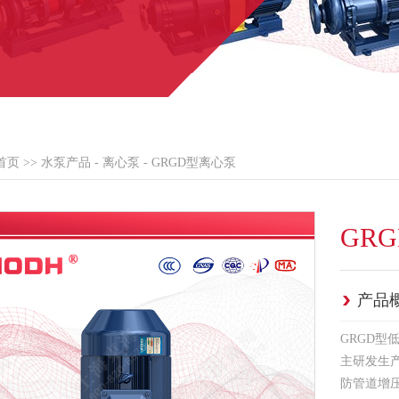
首页
>>
水泵产品
- 离心泵 - GRGD型离心泵
GR
产品
GRGD
主研发生
防管道增