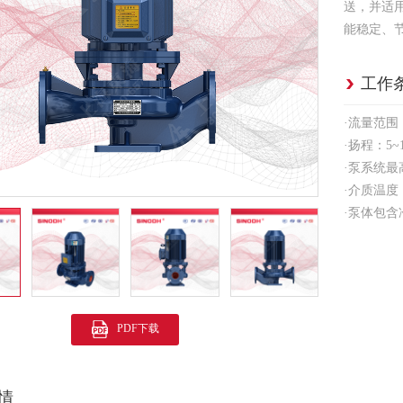
送，并适
能稳定、
工作
·流量范围：2
·扬程：5~1
·泵系统最高
·介质温度：
·泵体包含
PDF下载
情