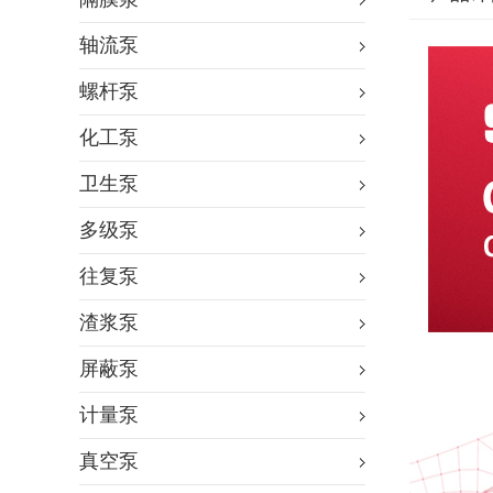
轴流泵
螺杆泵
化工泵
卫生泵
多级泵
往复泵
渣浆泵
屏蔽泵
计量泵
真空泵