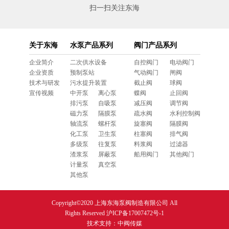
扫一扫关注东海
关于东海
水泵产品系列
阀门产品系列
企业简介
二次供水设备
自控阀门
电动阀门
企业资质
预制泵站
气动阀门
闸阀
技术与研发
污水提升装置
截止阀
球阀
宣传视频
中开泵
离心泵
蝶阀
止回阀
排污泵
自吸泵
减压阀
调节阀
磁力泵
隔膜泵
疏水阀
水利控制阀
轴流泵
螺杆泵
旋塞阀
隔膜阀
化工泵
卫生泵
柱塞阀
排气阀
多级泵
往复泵
料浆阀
过滤器
渣浆泵
屏蔽泵
船用阀门
其他阀门
计量泵
真空泵
其他泵
Copyright©2020 上海东海泵阀制造有限公司 All
Rights Reserved
沪ICP备17007472号-1
技术支持：
中阀传媒