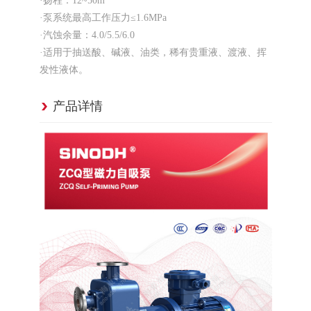
·扬程：12~50m
·泵系统最高工作压力≤1.6MPa
·汽蚀余量：4.0/5.5/6.0
·适用于抽送酸、碱液、油类，稀有贵重液、渡液、挥
发性液体。
产品详情