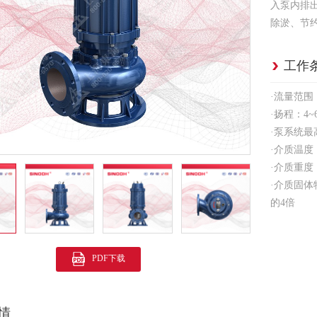
入泵内排
除淤、节
工作
·流量范围：5
·扬程：4~
·泵系统最高
·介质温度：
·介质重度：1
·介质固体
的4倍
PDF下载
情