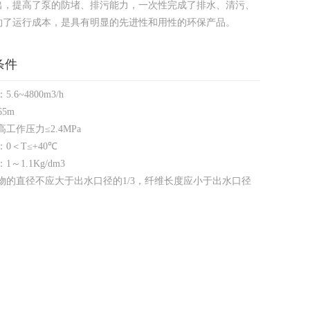
出，提高了泵的防堵、排污能力，一次性完成了排水、清污、
约了运行成本，是具有明显的先进性和用性的环保产品。
条件
.6~4800m3/h
65m
工作压力≤2.4MPa
0＜T≤+40℃
～1.1Kg/dm3
物的直径不应大于出水口径的1/3，纤维长度应小于出水口径