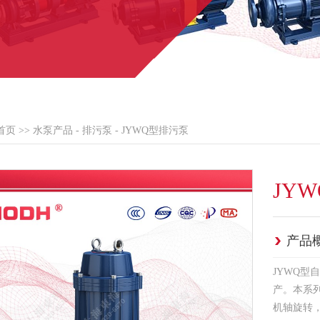
首页
>>
水泵产品
- 排污泵 - JYWQ型排污泵
JY
产品
JYWQ
产。本系
机轴旋转