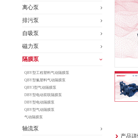
离心泵
排污泵
自吸泵
磁力泵
隔膜泵
QBY型工程塑料气动隔膜泵
QBY型氟塑料气动隔膜泵
QBY3型气动隔膜泵
DBY型电动双联隔膜泵
DBY型电动隔膜泵
QBY型气动隔膜泵
气动隔膜泵
轴流泵
产品详