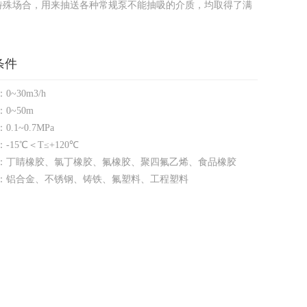
特殊场合，用来抽送各种常规泵不能抽吸的介质，均取得了满
。
条件
0~30m3/h
0~50m
.1~0.7MPa
-15℃＜T≤+120℃
质：丁睛橡胶、氯丁橡胶、氟橡胶、聚四氟乙烯、食品橡胶
质：铝合金、不锈钢、铸铁、氟塑料、工程塑料