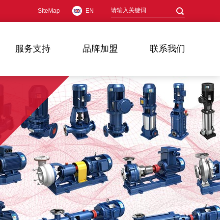
SiteMap
EN
服务支持
品牌加盟
联系我们