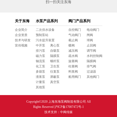
扫一扫关注东海
关于东海
水泵产品系列
阀门产品系列
企业简介
二次供水设备
自控阀门
电动阀门
企业资质
预制泵站
气动阀门
闸阀
技术与研发
污水提升装置
截止阀
球阀
宣传视频
中开泵
离心泵
蝶阀
止回阀
排污泵
自吸泵
减压阀
调节阀
磁力泵
隔膜泵
疏水阀
水利控制阀
轴流泵
螺杆泵
旋塞阀
隔膜阀
化工泵
卫生泵
柱塞阀
排气阀
多级泵
往复泵
料浆阀
过滤器
渣浆泵
屏蔽泵
船用阀门
其他阀门
计量泵
真空泵
其他泵
Copyright©2020 上海东海泵阀制造有限公司 All
Rights Reserved
沪ICP备17007472号-1
技术支持：
中阀传媒