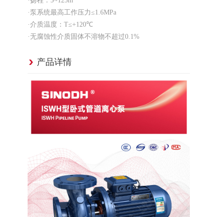
·扬程：5~125m
·泵系统最高工作压力≤1.6MPa
·介质温度：T≤+120℃
·无腐蚀性介质固体不溶物不超过0.1%
产品详情