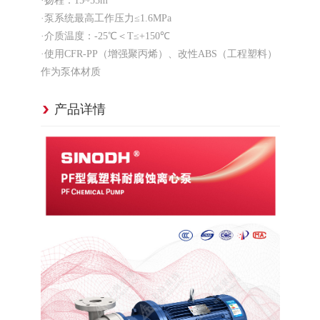
·扬程：15~55m
·泵系统最高工作压力≤1.6MPa
·介质温度：-25℃＜T≤+150℃
·使用CFR-PP（增强聚丙烯）、改性ABS（工程塑料）
作为泵体材质
产品详情