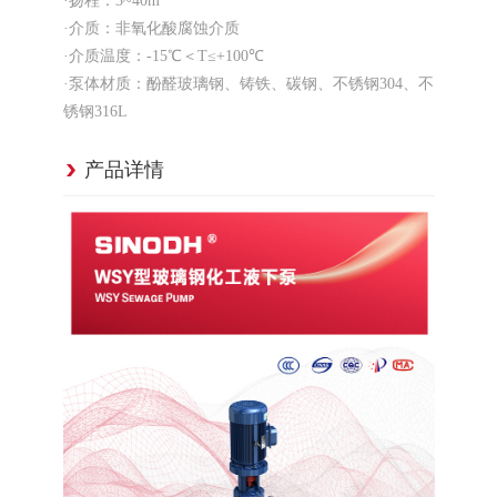
·扬程：3~40m
·介质：非氧化酸腐蚀介质
·介质温度：-15℃＜T≤+100℃
·泵体材质：酚醛玻璃钢、铸铁、碳钢、不锈钢304、不
锈钢316L
产品详情